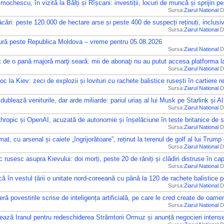
chescu, în vizită la Bălți și Rîșcani: investiții, locuri de muncă și sprijin pe
Sursa:
Ziarul National
Di
lăcări: peste 120.000 de hectare arse și peste 400 de suspecți reținuți, inclusi
Sursa:
Ziarul National
Di
dură peste Republica Moldova – vreme pentru 05.08.2026
Sursa:
Ziarul National
Di
vit de o pană majoră marţi seară: mii de abonaţi nu au putut accesa platforma l
Sursa:
Ziarul National
Di
c la Kiev: zeci de explozii și lovituri cu rachete balistice rusești în cartiere r
Sursa:
Ziarul National
Di
dublează veniturile, dar arde miliarde: pariul uriaș al lui Musk pe Starlink și A
Sursa:
Ziarul National
Di
thropic și OpenAI, acuzată de autonomie și înșelăciune în teste britanice de 
Sursa:
Ziarul National
Di
at, cu arsenal și caiete „îngrijorătoare”, reținut la terenul de golf al lui Trump 
Sursa:
Ziarul National
Di
c rusesc asupra Kievului: doi morți, peste 20 de răniți și clădiri distruse în cap
Sursa:
Ziarul National
Di
că în vestul țării o unitate nord-coreeană cu până la 120 de rachete balistice p
Sursa:
Ziarul National
Di
eferă povestirile scrise de inteligența artificială, pe care le cred create de oa
Sursa:
Ziarul National
Di
ază Iranul pentru redeschiderea Strâmtorii Ormuz și anunță negocieri intense