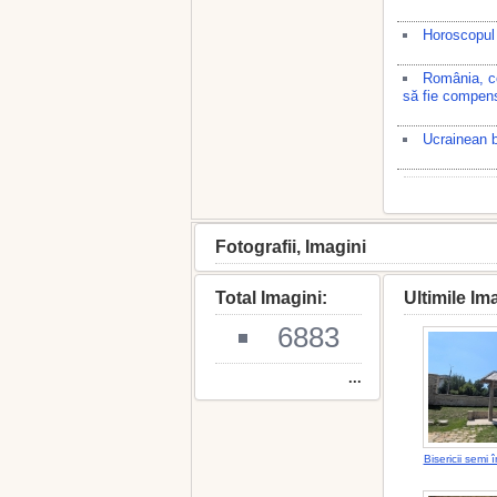
Horoscopul 
România, co
să fie compen
Ucrainean bă
Fotografii, Imagini
Total Imagini:
Ultimile Im
6883
...
Bisericii semi