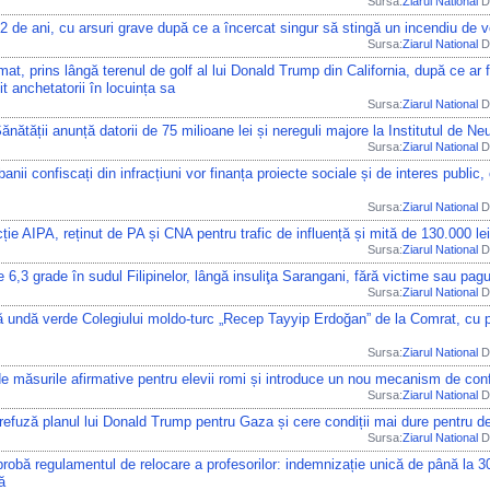
Sursa:
Ziarul National
Di
2 de ani, cu arsuri grave după ce a încercat singur să stingă un incendiu de v
Sursa:
Ziarul National
Di
at, prins lângă terenul de golf al lui Donald Trump din California, după ce ar f
t anchetatorii în locuința sa
Sursa:
Ziarul National
Di
Sănătății anunță datorii de 75 milioane lei și nereguli majore la Institutul de 
Sursa:
Ziarul National
Di
 banii confiscați din infracțiuni vor finanța proiecte sociale și de interes pub
Sursa:
Ziarul National
Di
cție AIPA, reținut de PA și CNA pentru trafic de influență și mită de 130.000 lei
Sursa:
Ziarul National
Di
 6,3 grade în sudul Filipinelor, lângă insuliţa Sarangani, fără victime sau pag
Sursa:
Ziarul National
Di
 undă verde Colegiului moldo-turc „Recep Tayyip Erdoğan” de la Comrat, cu pro
Sursa:
Ziarul National
Di
 măsurile afirmative pentru elevii romi și introduce un nou mecanism de conf
Sursa:
Ziarul National
Di
efuză planul lui Donald Trump pentru Gaza și cere condiții mai dure pentru
Sursa:
Ziarul National
Di
robă regulamentul de relocare a profesorilor: indemnizație unică de până la 3
ă