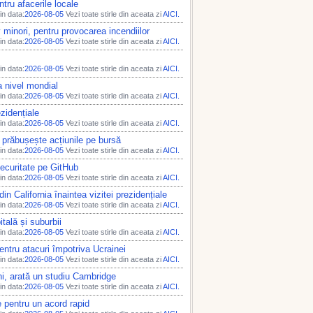
ntru afacerile locale
n data:
2026-08-05
Vezi toate stirle din aceata zi
AICI.
v minori, pentru provocarea incendiilor
n data:
2026-08-05
Vezi toate stirle din aceata zi
AICI.
n data:
2026-08-05
Vezi toate stirle din aceata zi
AICI.
a nivel mondial
n data:
2026-08-05
Vezi toate stirle din aceata zi
AICI.
ezidențiale
n data:
2026-08-05
Vezi toate stirle din aceata zi
AICI.
I prăbușește acțiunile pe bursă
n data:
2026-08-05
Vezi toate stirle din aceata zi
AICI.
securitate pe GitHub
n data:
2026-08-05
Vezi toate stirle din aceata zi
AICI.
din California înaintea vizitei prezidențiale
n data:
2026-08-05
Vezi toate stirle din aceata zi
AICI.
itală și suburbii
n data:
2026-08-05
Vezi toate stirle din aceata zi
AICI.
entru atacuri împotriva Ucrainei
n data:
2026-08-05
Vezi toate stirle din aceata zi
AICI.
meni, arată un studiu Cambridge
n data:
2026-08-05
Vezi toate stirle din aceata zi
AICI.
 pentru un acord rapid