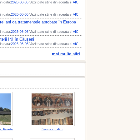
n data:
2026-08-05
Vezi toate stirle din aceata zi
AICI.
n data:
2026-08-05
Vezi toate stirle din aceata zi
AICI.
rei ani ca tratamentele aprobate în Europa
n data:
2026-08-05
Vezi toate stirle din aceata zi
AICI.
țerii INI în Căușeni
n data:
2026-08-05
Vezi toate stirle din aceata zi
AICI.
mai multe stiri
ta, Poarta
Fresca cu sfinti