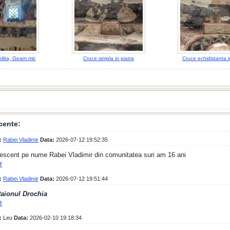
ilita, Geam mic
Cruce simpla in piatra
Cruce echidistanta i
cente:
:
Rabei Vladimir
Data:
2026-07-12 19:52:35
escent pe nume Rabei Vladimir din comunitatea suri am 16 ani
t
:
Rabei Vladimir
Data:
2026-07-12 19:51:44
Raionul Drochia
t
:
Leu
Data:
2026-02-10 19:18:34