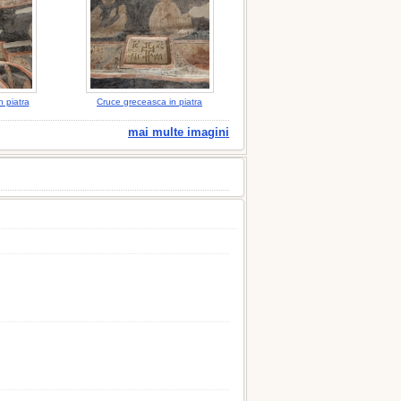
n piatra
Cruce greceasca in piatra
mai multe imagini