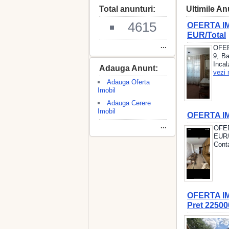
Total anunturi:
Ultimile An
4615
OFERTA IMO
EUR/Total
...
OFERT
9, Ba
Incal
Adauga Anunt:
vezi 
Adauga Oferta
Imobil
Adauga Cerere
Imobil
OFERTA IMO
...
OFER
EUR/
Cont
OFERTA IMO
Pret 22500