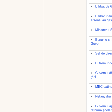
Bărbat de 6
Bărbat înarm
arsenal au găsi
Ministerul 
Bunurile și
Guvern
Șef de dire
Cutremur de
Guvernul dă
țării
MEC extinde
Netanyahu r
Guvernul ap
reforma școlar