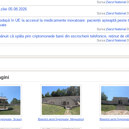
Sursa:
Ziarul National
Di
zilei 05.08.2026
Sursa:
Ziarul National
Di
dașă în UE la accesul la medicamente inovatoare: pacienții așteaptă peste t
sate
Sursa:
Ziarul National
Di
nuit că spăla prin criptomonede banii din escrocherii telefonice, reținut de ofi
Sursa:
Ziarul National
Di
agini
 îngropata, Scaun
Bisericii semi îngropata, Magazinul
Bisericii semi îngropa