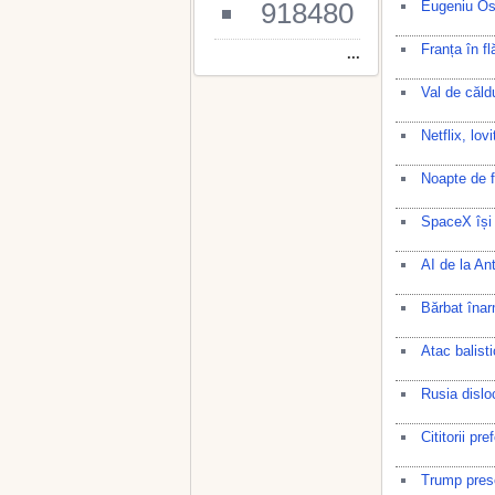
918480
Eugeniu Osmo
Franța în f
...
Val de căl
Netflix, lo
Noapte de fo
SpaceX își 
AI de la An
Bărbat înarm
Atac balisti
Rusia dislo
Cititorii pr
Trump prese