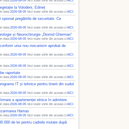
n data:
2026-08-05
Vezi toate stirle din aceata zi
AICI.
egetație la Volodeni, Edineț
n data:
2026-08-05
Vezi toate stirle din aceata zi
AICI.
i spionat pregătirile de securitate. Ce
n data:
2026-08-05
Vezi toate stirle din aceata zi
AICI.
Neurologie și Neurochirurgie „Diomid Gherman”
n data:
2026-08-05
Vezi toate stirle din aceata zi
AICI.
lic, conform unui nou mecanism aprobat de
n data:
2026-08-05
Vezi toate stirle din aceata zi
AICI.
n data:
2026-08-05
Vezi toate stirle din aceata zi
AICI.
ube raportate
n data:
2026-08-05
Vezi toate stirle din aceata zi
AICI.
grame IT și tehnice pentru tinerii din sudul
n data:
2026-08-05
Vezi toate stirle din aceata zi
AICI.
irmare a apartenenței etnice în admitere
n data:
2026-08-05
Vezi toate stirle din aceata zi
AICI.
 dezarmarea Hamas
n data:
2026-08-05
Vezi toate stirle din aceata zi
AICI.
00.000 de lei pentru cadrele mutate după